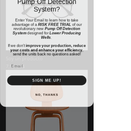
System?
Enter Your Email to learn how to take
advantage of a
RISK FREE TRIAL
of our
revolutionary new
Pump Off Detection
System
designed for
Lower Producing
Wells
.
If we don't
improve your production, reduce
your costs and enhance your efficiency
,
send the units back no questions asked!
Soy un producto
Precio
7,50 US$
SIGN ME UP!
NO, THANKS